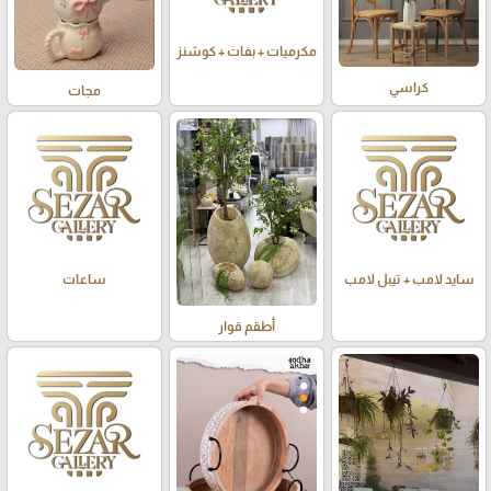
مكرميات + بفات + كوشنز
كراسي
مجات
سايد لامب + تيبل لامب
ساعات
أطقم قوار