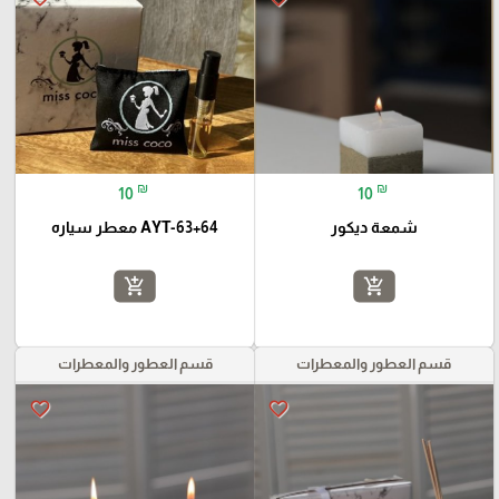
₪
₪
10
10
شمعة ديكور
AYT-63+64 معطر سياره
add_shopping_cart
add_shopping_cart
قسم العطور والمعطرات
قسم العطور والمعطرات
favorite_border
favorite_border