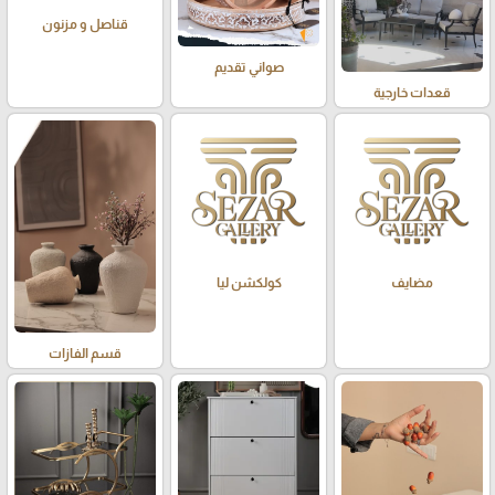
قناصل و مزنون
صواني تقديم
قعدات خارجية
مضايف
كولكشن ليا
قسم الفازات