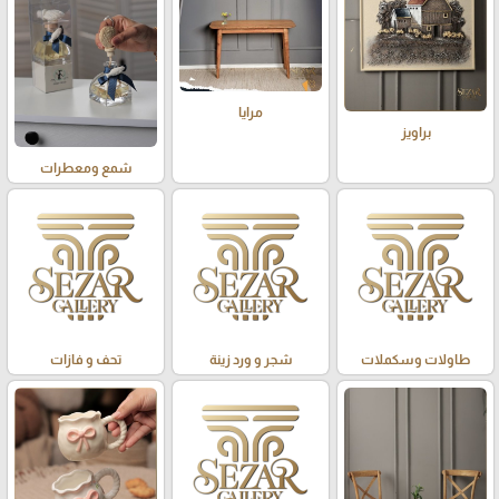
مرايا
براويز
شمع ومعطرات
طاولات وسكملات
شجر و ورد زينة
تحف و فازات