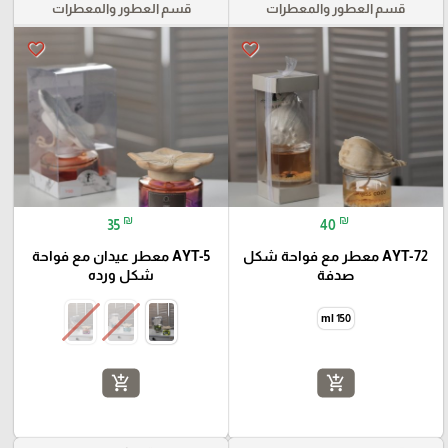
قسم العطور والمعطرات
قسم العطور والمعطرات
favorite_border
favorite_border
₪
₪
35
40
AYT-72 معطر مع فواحة شكل
AYT-5 معطر عيدان مع فواحة
صدفة
شكل ورده
150 ml
add_shopping_cart
add_shopping_cart