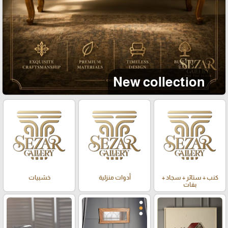
New collection
كنب + ستائر + سجاد +
أدوات منزلية
خشبيات
بفات