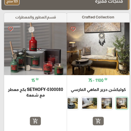
منتجات مميزة
123 منتج
Crafted Collection
قسم العطور والمعطرات
favorite_border
favorite_border
₪
₪
15
75 - 1100
كوليكشن حرير الماهي الفارسي
SETHOFY-0300080 بكج معطر
مع شمعة
add_shopping_cart
add_shopping_cart