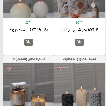
₪
₪
25
20
AYT-13 بكج شمع مع قالب
AYT-16(L/S) شمعة كرويه
add_shopping_cart
add_shopping_cart
قسم العطور والمعطرات
قسم العطور والمعطرات
favorite_border
favorite_border