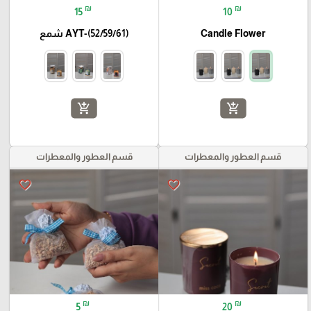
₪
₪
15
10
Candle Flower
AYT-(52/59/61) شمع
add_shopping_cart
add_shopping_cart
قسم العطور والمعطرات
قسم العطور والمعطرات
favorite_border
favorite_border
₪
₪
5
20