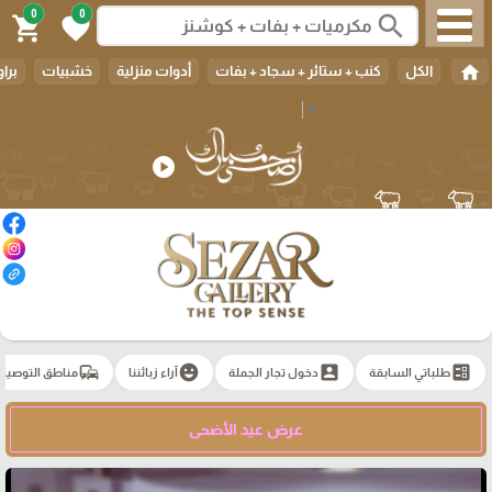
0
0
search
shopping_cart
favorite
home
الكل
كنب + ستائر + سجاد + بفات
أدوات منزلية
خشبيات
براو
Select Language
▼
play_circle
commute
emoji_emotions
account_box
ballot
طلباتي السابقة
دخول تجار الجملة
آراء زبائننا
مناطق التوصيل
عرض عيد الأضحى