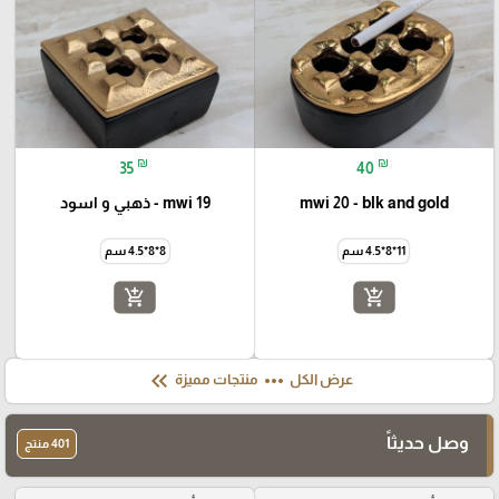
₪
₪
35
40
mwi 20 - blk and gold
mwi 19 - ذهبي و اسود
11*8*4.5 سم
8*8*4.5 سم
add_shopping_cart
add_shopping_cart
keyboard_double_arrow_left
more_horiz
عرض الكل
منتجات مميزة
وصل حديثاً
401 منتج