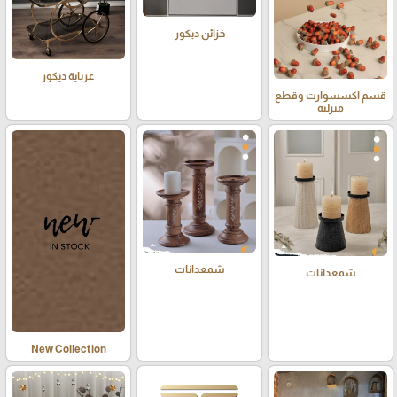
خزائن ديكور
عرباية ديكور
قسم اكسسوارت وقطع
منزليه
شمعدانات
شمعدانات
New Collection