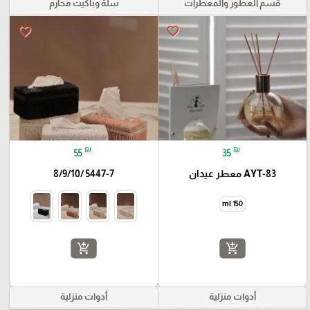
قسم العطور والمعطرات
سلة وباكيت محارم
favorite_border
favorite_border
₪
₪
55
35
AYT-83 معطر عيدان
5447-7 /8/9/10
150 ml
add_shopping_cart
add_shopping_cart
أدوات منزلية
أدوات منزلية