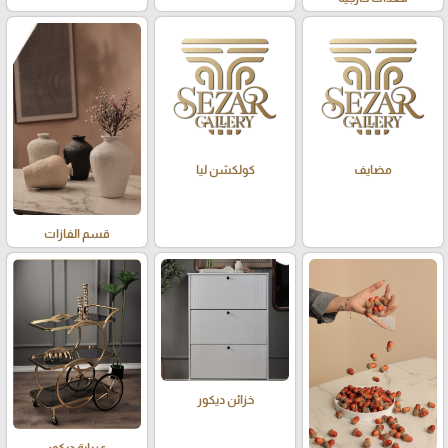
مضايف
كولكشن ليا
قسم الفازات
خزائن ديكور
عرباية ديكور