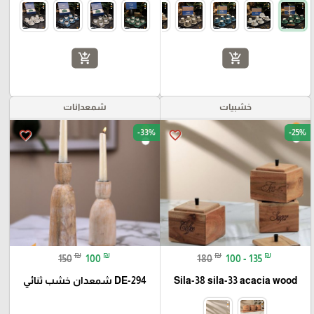
add_shopping_cart
add_shopping_cart
خشبيات
شمعدانات
-33%
-25%
favorite_border
favorite_border
₪
₪
₪
₪
150
100
180
100 - 135
Sila-38 sila-33 acacia wood
DE-294 شمعدان خشب ثنائي