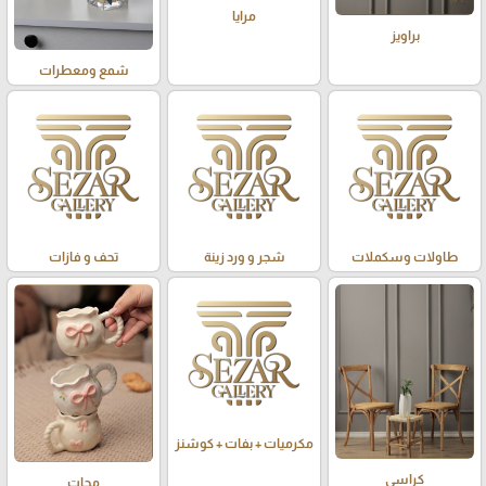
مرايا
براويز
شمع ومعطرات
طاولات وسكملات
شجر و ورد زينة
تحف و فازات
مكرميات + بفات + كوشنز
كراسي
مجات