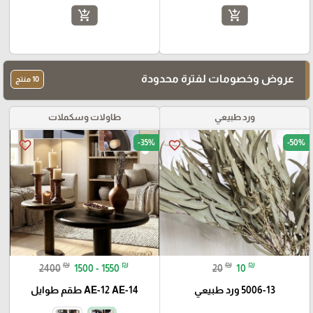
add_shopping_cart
add_shopping_cart
⭐️
عروض وخصومات لفترة محدودة
10 منتج
ورد طبيعي
طاولات وسكملات
-35%
-50%
favorite_border
favorite_border
₪
₪
₪
₪
2400
1500 - 1550
20
10
5006-13 ورد طبيعي
AE-12 AE-14 طقم طوايل