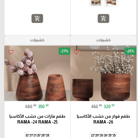
add_shopping_cart
add_shopping_cart
خشبيات
خشبيات
-27%
-28%
favorite_border
favorite_border
₪
₪
₪
₪
480
350
450
320
طقم قوار من خشب الأكاسيا
طقم فازات من خشب الأكاسيا
RAMA -24 RAMA -25
RAMA -26
28*28*25 21*21*32
25*25*26 20*20*22