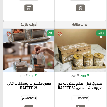
add_shopping_cart
add_shopping_cart
أدوات منزلية
أدوات منزلية
-9%
-20%
favorite_border
favorite_border
₪
₪
₪
₪
110
100
250
200
صندوق خبز + طقم سكريات مع
صحن مكسرات ومجففات ثنائي
صينية خشب مانجو RAFEEF-32
RAFEEF-28
12*12*13.5 سم
33*17*15سم