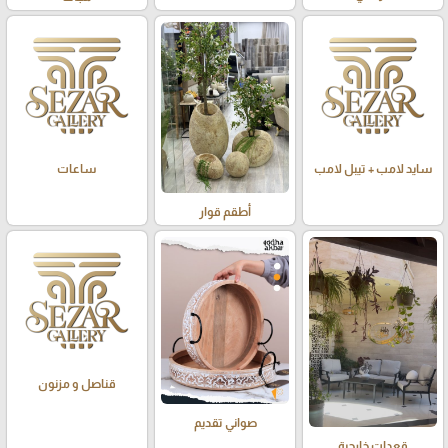
سايد لامب + تيبل لامب
ساعات
أطقم قوار
قناصل و مزنون
صواني تقديم
قعدات خارجية