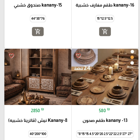
kanany-16 طقم مغارف خشبية
kanany-15 صندوق خشبي
76*38*44
12.5*12.5*15
add_shopping_cart
add_shopping_cart
favorite_border
favorite_border
₪
₪
2850
580
kanany -13 طقم صحون
Kanany-8 نيش (ڤاترينا خشبيه)
100*200*40
"27 *27*2.5 22*22*2.5 20*20*4.5 15*15*8"