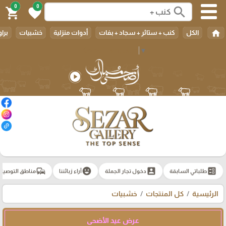
0
0
search
shopping_cart
favorite
home
الكل
كنب + ستائر + سجاد + بفات
أدوات منزلية
خشبيات
براو
Select Language
▼
play_circle
commute
emoji_emotions
account_box
ballot
طلباتي السابقة
دخول تجار الجملة
آراء زبائننا
مناطق التوصيل
الرئيسية
كل المنتجات
خشبيات
عرض عيد الأضحى