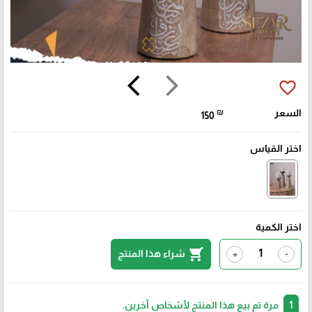
arrow_back_ios
arrow_forward_ios
favorite_border
السعر
₪
150
اختر القياس
اختر الكمية
shopping_cart
شراء هذا المنتج
+
-
1
مرة تم بيع هذا المنتج لأشخاص آخرين.