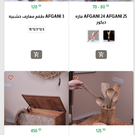
₪
₪
120
70 - 80
AFGANI 24 AFGANI 25 فازه
AFGANI 3 طقم مغارف خشبيه
ديكور
12.5*12.5*15
add_shopping_cart
add_shopping_cart
favorite_border
favorite_border
₪
₪
450
125