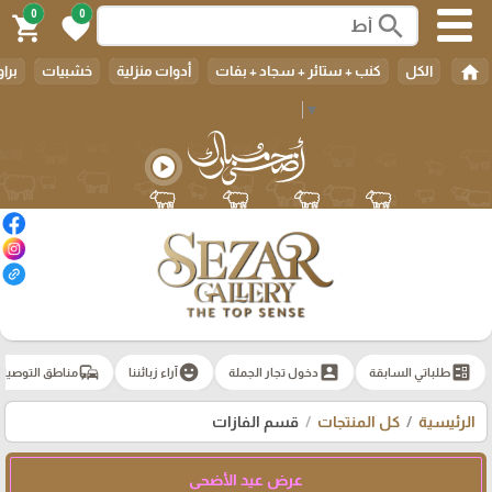
0
0
search
shopping_cart
favorite
home
الكل
كنب + ستائر + سجاد + بفات
أدوات منزلية
خشبيات
براو
Select Language
▼
play_circle
commute
emoji_emotions
account_box
ballot
طلباتي السابقة
دخول تجار الجملة
آراء زبائننا
مناطق التوصيل
الرئيسية
كل المنتجات
قسم الفازات
عرض عيد الأضحى