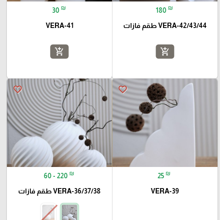
₪
₪
30
180
VERA-42/43/44 طقم فازات
VERA-41
add_shopping_cart
add_shopping_cart
favorite_border
favorite_border
₪
₪
60 - 220
25
VERA-39
VERA-36/37/38 طقم فازات