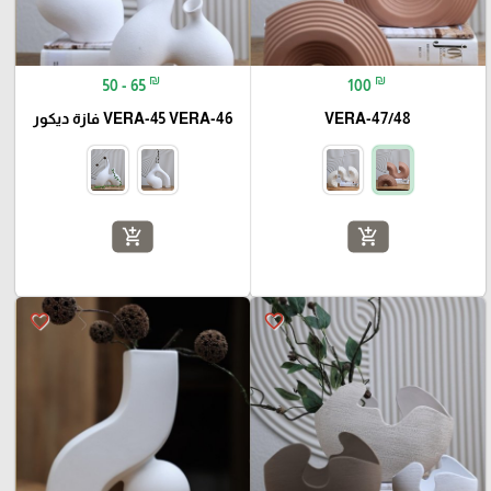
₪
₪
50 - 65
100
VERA-47/48
VERA-45 VERA-46 فازة ديكور
add_shopping_cart
add_shopping_cart
favorite_border
favorite_border