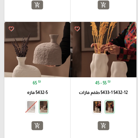
add_shopping_cart
add_shopping_cart
favorite_border
favorite_border
₪
₪
65
45 - 55
5432-12 5433-1 طقم فازات
5432-5 فازه
add_shopping_cart
add_shopping_cart