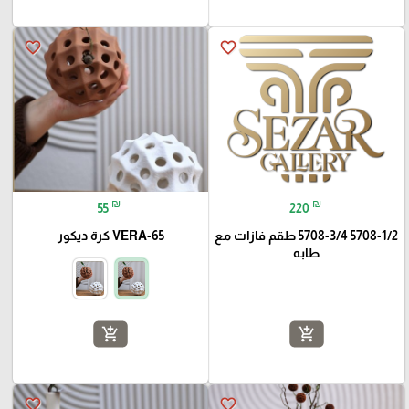
favorite_border
favorite_border
₪
₪
55
220
5708-1/2 5708-3/4 طقم فازات مع
VERA-65 كرة ديكور
طابه
add_shopping_cart
add_shopping_cart
favorite_border
favorite_border