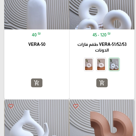
₪
₪
40
45 - 120
VERA-51/52/53 طقم فازات
VERA-50
الدونات
add_shopping_cart
add_shopping_cart
favorite_border
favorite_border