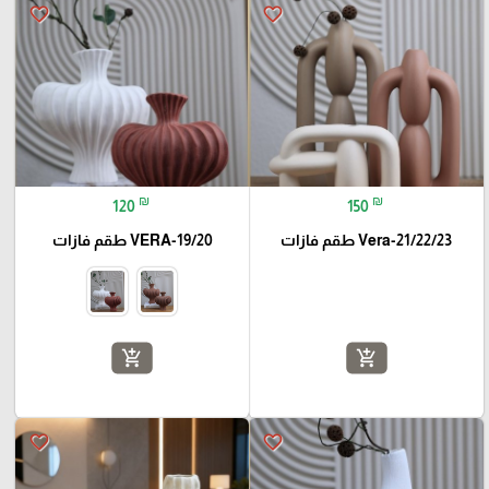
favorite_border
favorite_border
₪
₪
120
150
Vera-21/22/23 طقم فازات
VERA-19/20 طقم فازات
add_shopping_cart
add_shopping_cart
favorite_border
favorite_border