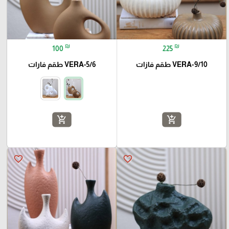
₪
₪
100
225
VERA-9/10 طقم فازات
VERA-5/6 طقم فارات
add_shopping_cart
add_shopping_cart
favorite_border
favorite_border