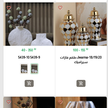
favorite_border
favorite_border
₪
₪
40 - 350
100 - 155
Jearna-18/19/20 طقم فازات
5439-9 5439-10
سيراميك
add_shopping_cart
add_shopping_cart
⭐️
favorite_border
favorite_border