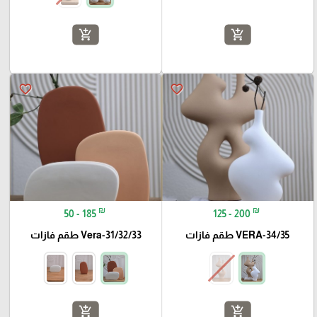
add_shopping_cart
add_shopping_cart
favorite_border
favorite_border
₪
₪
50 - 185
125 - 200
VERA-34/35 طقم فازات
Vera-31/32/33 طقم فازات
add_shopping_cart
add_shopping_cart