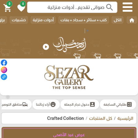
0
0
search
shopping_cart
favorite
home
الكل
كنب + ستائر + سجاد + بفات
أدوات منزلية
خشبيات
براو
Select Language
▼
play_circle
⭐️
commute
emoji_emotions
account_box
ballot
طلباتي السابقة
دخول تجار الجملة
آراء زبائننا
مناطق التوصيل
الرئيسية
كل المنتجات
Crafted Collection
عرض عيد الأضحى