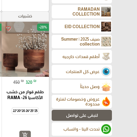
RAMADAN
COLLECTION
خشبيات
EID COLLECTION
-28%
favorite_border
صيف 2025 | Summer
collection
أطقم قعدات خارجيه
عرض كل المنتجات
₪
₪
450
320
وصل حديثاً
طقم قوار من خشب
الأكاسيا RAMA -26
عروض وخصومات لفترة
محدودة
25*25*26 20*20*22
لنبقى على تواصل
تحدث الينا - واتساب
add_shopping_cart