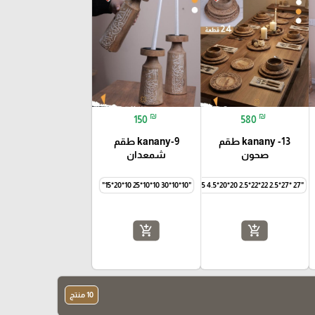
⭐️
₪
₪
150
580
kanany -13 طقم
kanany-9 طقم
صحون
شمعدان
"10*10*30 10*10*25 10*20*15"
"27 *27*2.5 22*22*2.5 20*20*4.5 15*15*8"
add_shopping_cart
add_shopping_cart
10 منتج