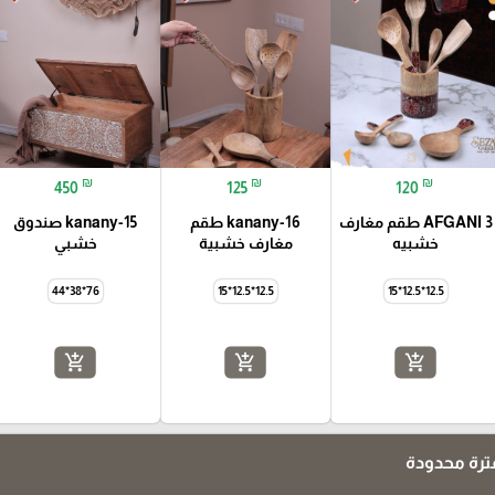
₪
₪
₪
450
125
120
AFGANI 3 طقم مغارف
kanany-16 طقم
kanany-15 صندوق
خشبيه
مغارف خشبية
خشبي
76*38*44
12.5*12.5*15
12.5*12.5*15
add_shopping_cart
add_shopping_cart
add_shopping_cart
رة محدودة