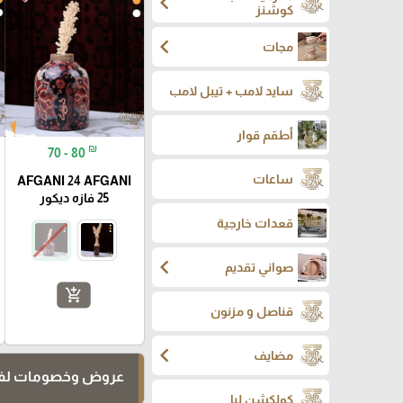
chevron_left
كوشنز
chevron_left
مجات
سايد لامب + تيبل لامب
أطقم قوار
₪
70 - 80
ساعات
AFGANI 24 AFGANI
25 فازه ديكور
قعدات خارجية
chevron_left
صواني تقديم
add_shopping_cart
قناصل و مزنون
chevron_left
مضايف
عروض وخصومات لفت
كولكشن ليا