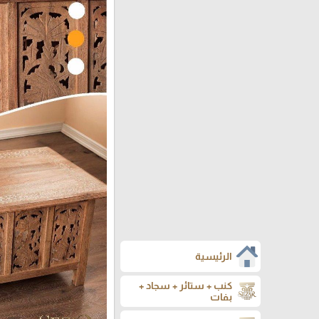
الرئيسية
كنب + ستائر + سجاد +
بفات