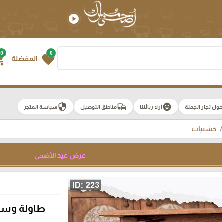
play_circle
0
0
g_cart
favorite
المفضلة
security
commute
emoji_emotions
ول تجار الجملة
آراء زبائننا
مناطق التوصيل
سياسة المتجر
خشبيات
عرض عيد الأضحى
طاولة وسط م