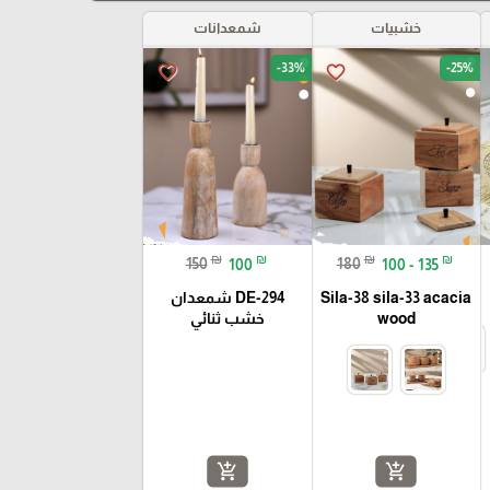
خشبيات
شمعدانات
-33%
-25%
favorite_border
favorite_border
₪
₪
₪
₪
150
100
180
100 - 135
Sila-38 sila-33 acacia
DE-294 شمعدان
wood
خشب ثنائي
add_shopping_cart
add_shopping_cart