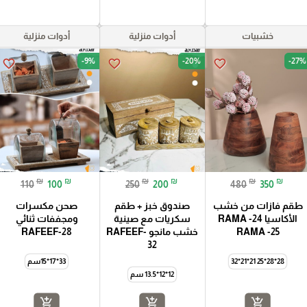
خشبيات
أدوات منزلية
أدوات منزلية
-9%
-20%
-27%
favorite_border
favorite_border
favorite_border
₪
₪
₪
₪
₪
₪
110
100
250
200
480
350
طقم فازات من خشب
صندوق خبز + طقم
صحن مكسرات
الأكاسيا RAMA -24
سكريات مع صينية
ومجففات ثنائي
RAMA -25
خشب مانجو RAFEEF-
RAFEEF-28
32
28*28*25 21*21*32
33*17*15سم
12*12*13.5 سم
add_shopping_cart
add_shopping_cart
add_shopping_cart